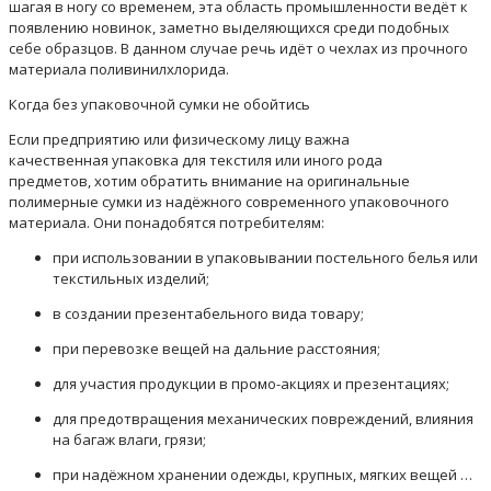
шагая в ногу со временем, эта область промышленности ведёт к
появлению новинок, заметно выделяющихся среди подобных
себе образцов. В данном случае речь идёт о чехлах из прочного
материала поливинилхлорида.
Когда без
упаковочной
сумки не обойтись
Если предприяти
ю или физическому лицу важна
качественная
упаковка для текстиля
или иного рода
предметов,
хотим обратить внимание на оригинальные
полимерные сумки из надёжного современного упаковочного
материала. Они понадобятся потребителям:
при
использовании в упаковывании постельного белья или
текстильных изделий;
в
создании презентабельного вида товару;
при перевозке вещей на дальние расстояния
;
для участия продукции в промо-акциях и презентациях;
для предотвращения механических повреждений
, влияния
на багаж влаги, грязи;
при
надёжном хранении одежды, крупных, мягких вещей …